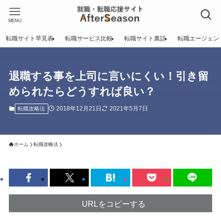
MENU
転職サイト早見表
転職サービス比較
転職サイト裏話
転職エージェン
退職する事を上司に言いにくい！引き留
められたらどうすれば良い？
2018年12月21日
2021年5月7日
転職攻略法
ホーム
転職攻略法
URLをコピーする