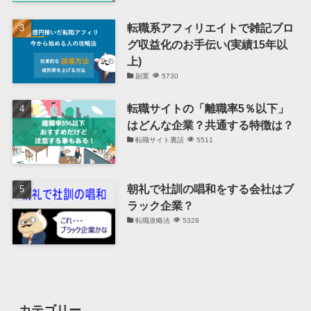
転職系アフィリエイトで雑記ブロ
グ収益化のお手伝い(実績15年以
上)
副業
5730
転職サイトの「離職率5％以下」
はどんな企業？共通する特徴は？
転職サイト裏話
5511
朝礼で社訓の唱和をする会社はブ
ラック企業？
転職攻略法
5328
カテゴリー