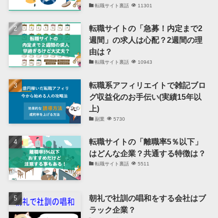
転職サイト裏話
11301
転職サイトの「急募！内定まで2
週間」の求人は心配？2週間の理
由は？
転職サイト裏話
10943
転職系アフィリエイトで雑記ブロ
グ収益化のお手伝い(実績15年以
上)
副業
5730
転職サイトの「離職率5％以下」
はどんな企業？共通する特徴は？
転職サイト裏話
5511
朝礼で社訓の唱和をする会社はブ
ラック企業？