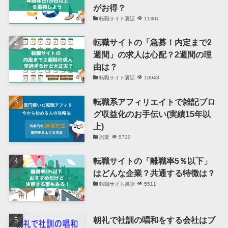
がお得？
転職サイト裏話
11301
転職サイトの「急募！内定まで2
週間」の求人は心配？2週間の理
由は？
転職サイト裏話
10943
転職系アフィリエイトで雑記ブロ
グ収益化のお手伝い(実績15年以
上)
副業
5730
転職サイトの「離職率5％以下」
はどんな企業？共通する特徴は？
転職サイト裏話
5511
朝礼で社訓の唱和をする会社はブ