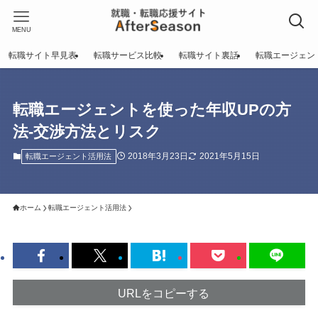
MENU
転職サイト早見表
転職サービス比較
転職サイト裏話
転職エージェン
転職エージェントを使った年収UPの方
法-交渉方法とリスク
2018年3月23日
2021年5月15日
転職エージェント活用法
ホーム
転職エージェント活用法
URLをコピーする