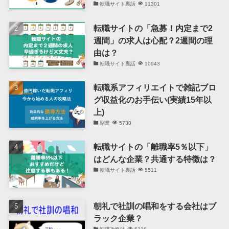
転職サイト裏話
11301
転職サイトの「急募！内定まで2
週間」の求人は心配？2週間の理
由は？
転職サイト裏話
10943
転職系アフィリエイトで雑記ブロ
グ収益化のお手伝い(実績15年以
上)
副業
5730
転職サイトの「離職率5％以下」
はどんな企業？共通する特徴は？
転職サイト裏話
5511
朝礼で社訓の唱和をする会社はブ
ラック企業？