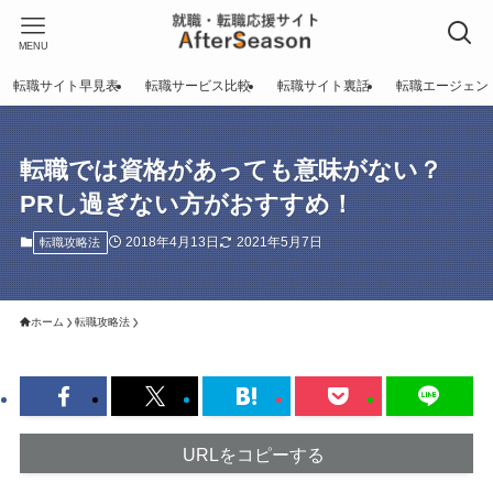
MENU
転職サイト早見表
転職サービス比較
転職サイト裏話
転職エージェン
転職では資格があっても意味がない？
PRし過ぎない方がおすすめ！
2018年4月13日
2021年5月7日
転職攻略法
ホーム
転職攻略法
URLをコピーする