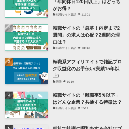
「年間休日120日以上」はどっち
がお得？
転職サイト裏話
11301
転職サイトの「急募！内定まで2
週間」の求人は心配？2週間の理
由は？
転職サイト裏話
10943
転職系アフィリエイトで雑記ブロ
グ収益化のお手伝い(実績15年以
上)
副業
5730
転職サイトの「離職率5％以下」
はどんな企業？共通する特徴は？
転職サイト裏話
5511
朝礼で社訓の唱和をする会社はブ