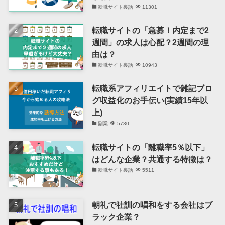
転職サイト裏話
11301
転職サイトの「急募！内定まで2
週間」の求人は心配？2週間の理
由は？
転職サイト裏話
10943
転職系アフィリエイトで雑記ブロ
グ収益化のお手伝い(実績15年以
上)
副業
5730
転職サイトの「離職率5％以下」
はどんな企業？共通する特徴は？
転職サイト裏話
5511
朝礼で社訓の唱和をする会社はブ
ラック企業？