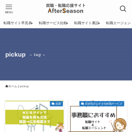
MENU
転職サイト早見表
転職サービス比較
転職サイト裏話
転職エージェン
pickup
– tag –
ホーム
pickup
副業
目的別のおすすめ転職サービス